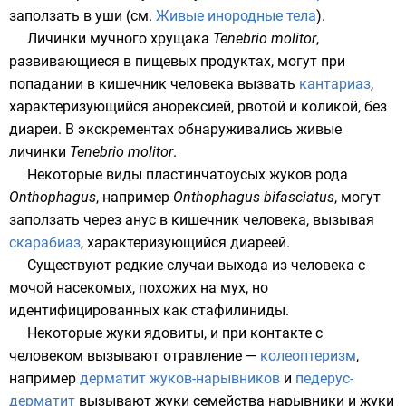
заползать в уши (см.
Живые инородные тела
).
Личинки
мучного хрущака
Tenebrio molitor
,
развивающиеся в пищевых продуктах, могут при
попадании в кишечник человека вызвать
кантариаз
,
характеризующийся анорексией, рвотой и коликой, без
диареи. В экскрементах обнаруживались живые
личинки
Tenebrio molitor
.
Некоторые виды
пластинчатоусых жуков
рода
Onthophagus
, например
Onthophagus bifasciatus
, могут
заползать через анус в кишечник человека, вызывая
скарабиаз
, характеризующийся диареей.
Существуют редкие случаи выхода из человека с
мочой насекомых, похожих на мух, но
идентифицированных как
стафилиниды
.
Некоторые жуки ядовиты, и при контакте с
человеком вызывают отравление —
колеоптеризм
,
например
дерматит жуков-нарывников
и
педерус-
дерматит
вызывают жуки семейства
нарывники
и жуки