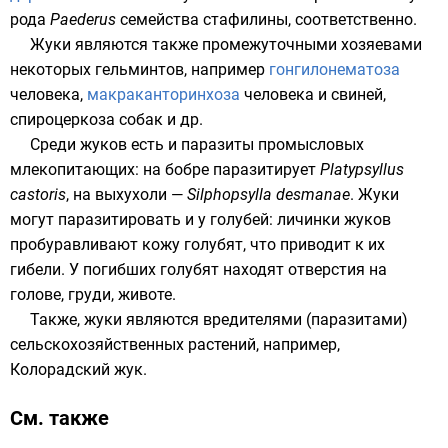
рода
Paederus
семейства
стафилины
, соответственно.
Жуки являются также промежуточными хозяевами
некоторых
гельминтов
, например
гонгилонематоза
человека,
макраканторинхоза
человека и свиней,
спироцеркоза
собак и др.
Среди жуков есть и паразиты промысловых
млекопитающих: на бобре паразитирует
Platypsyllus
castoris
, на выхухоли —
Silphopsylla desmanae
. Жуки
могут паразитировать и у голубей: личинки жуков
пробуравливают кожу голубят, что приводит к их
гибели. У погибших голубят находят отверстия на
голове, груди, животе.
Также, жуки являются вредителями (паразитами)
сельскохозяйственных растений, например,
Колорадский жук
.
См. также