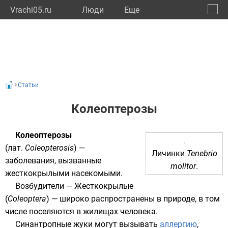
Vrachi05.ru
Люди
Eще
🔔
Респу
🔍
Статьи
Колеоптерозы
Колеоптерозы
(
лат.
Coleopterosis
) —
Личинки
Tenebrio
заболевания, вызванные
molitor
.
жесткокрылыми насекомыми.
Возбудители —
Жесткокрылые
(
Coleoptera
) — широко распространены в природе, в том
числе поселяются в жилищах человека.
Синантропные жуки могут вызывать
аллергию
,