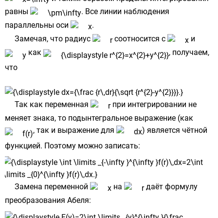
равны
. Все линии наблюдения
параллельны
оси
.
Замечая, что
радиус
соотносится с
и
как
, получаем,
что
Так как
переменная
при
интегрировании
не
меняет знака, то подынтегральное выражение (как
, так и выражение для
) является
чётной
функцией
. Поэтому можно записать:
Замена переменной
на
даёт формулу
преобразования Абеля: