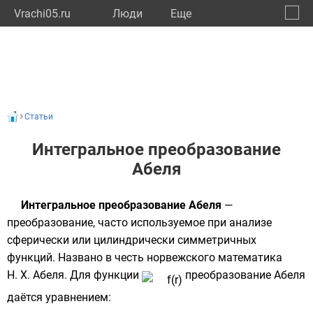
Vrachi05.ru
Люди
Eще
🔔
Респу
🔍
Статьи
Интегральное преобразование
Абеля
Интегральное
преобразование Абеля
—
преобразование, часто используемое при анализе
сферически
или
цилиндрически
симметричных
функций
. Названо в честь
норвежского
математика
Н. Х. Абеля
. Для функции
преобразование Абеля
даётся уравнением: