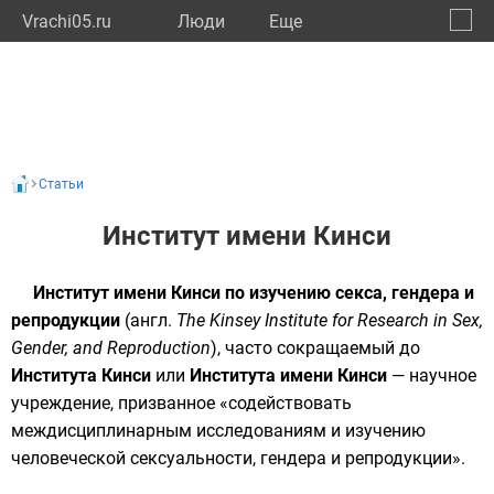
Vrachi05.ru
Люди
Eще
🔔
Респу
🔍
Статьи
Институт имени Кинси
Институт имени Кинси по изучению секса, гендера и
репродукции
(
англ.
The Kinsey Institute for Research in Sex,
Gender, and Reproduction
), часто сокращаемый до
Института Кинси
или
Института имени Кинси
— научное
учреждение, призванное «содействовать
междисциплинарным исследованиям и изучению
человеческой сексуальности, гендера и репродукции».