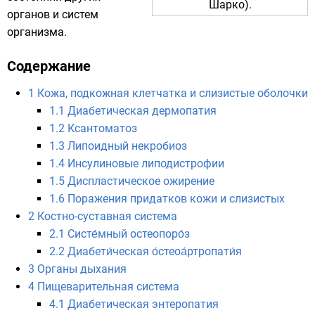
Шарко).
органов и систем
организма.
Содержание
1
Кожа, подкожная клетчатка и слизистые оболочки
1.1
Диабетическая дермопатия
1.2
Ксантоматоз
1.3
Липоидный некробиоз
1.4
Инсулиновые липодистрофии
1.5
Диспластическое ожирение
1.6
Поражения придатков кожи и слизистых
2
Костно-суставная система
2.1
Систе́мный остеопоро́з
2.2
Диабети́ческая о́стеоа́ртропати́я
3
Органы дыхания
4
Пищеварительная система
4.1
Диабетическая энтеропатия