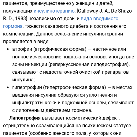
пациентов, преимущественно у женщин и детей,
получающих
инсулинотерапию
, [Galloway J. A., De Shazo
R. D., 1983] независимо от дозы и
вида вводимого
гормона
, тяжести сахарного диабета и состояния его
компенсации. Данное осложнение инсулинотерапии
проявляется в виде:
атрофии (атрофическая форма) — частичное или
полное исчезновение подкожной основы, иногда вне
зоны инъекции (реперкуссионная липодистрофия),
связывают с недостаточной очисткой препаратов
инсулина;
гипертрофии (гипертрофическая форма) — в местах
введения инсулина образуются уплотнения и
инфильтраты кожи и подкожной основы, связывают
с липогенным действием гормона.
Липоатрофия
вызывает косметический дефект,
отрицательно сказывающийся на психическом статусе
пациентов (особенно женского пола, у которых они