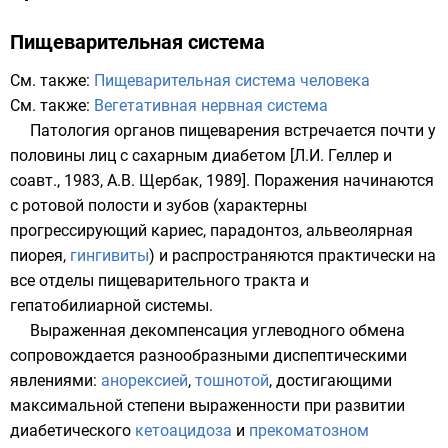
Пищеварительная система
См. также:
Пищеварительная система человека
См. также:
Вегетативная нервная система
Патология
органов пищеварения
встречается почти у
половины лиц с сахарным диабетом [Л.И. Геллер и
соавт., 1983, А.В. Щербак, 1989]. Поражения начинаются
с ротовой полости и зубов (характерны
прогрессирующий
кариес
,
парадонтоз
,
альвеолярная
пиорея
,
гингивиты
) и распространяются практически на
все отделы
пищеварительного тракта
и
гепатобилиарной системы.
Выраженная декомпенсация углеводного обмена
сопровождается разнообразными диспептическими
явлениями:
анорексией
,
тошнотой
, достигающими
максимальной степени выраженности при развитии
диабетического
кетоацидоза
и
прекоматозном