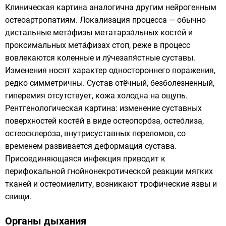
Клиническая картина аналогична другим нейрогенным
остеоартропатиям. Локализация процесса — обычно
дистальные мета́физы метатарза́льных косте́й и
проксимальных мета́физах стоп, реже в процесс
вовлекаются коленные и лу́чезапя́стные суставы.
Изменения носят характер одностороннего поражения,
редко симметричны. Сустав отёчный, безболезненный,
гиперемия отсутствует, кожа холодна на ощупь.
Рентгенологическая картина: изменение суставных
поверхностей косте́й в виде остеопоро́за, остео́лиза,
остеосклеро́за, внутрисуставных переломов, со
временем развивается деформация сустава.
Присоединяющаяся инфекция приводит к
перифокальной гнойнонекротической реакции мягких
тканей и остеомиелиту, возникают трофические язвы и
свищи.
Органы дыхания