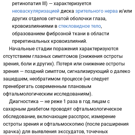
ретинопатия III) — характеризуется
неоваскуляризацией
диска
зрительного нерва
и/или
других отделов
сетчатой оболочки глаза
,
кровоизлияниями
в
стекловидное тело
,
образованием фиброзной ткани в области
преретинальных кровоизлияний.
Начальные стадии поражения характеризуются
отсутствием глазных
симптомов
(снижения остроты
зрения, боли и других). Потеря или снижение остроты
зрения — поздний симптом, сигнализирующий о далеко
зашедшем, необратимом процессе (не следует
пренебрегать современным плановым
офтальмологическим исследованиям).
Диагностика — не реже 1 раза в год лицам с
сахарным диабетом проводят офтальмологическое
обследование, включающее расспрос, измерение
остроты зрения и офтальмоскопию (после расширения
зрачка) для выявления экссудатов, точечных