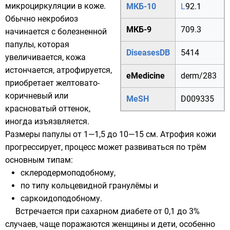
микроциркуляции в коже.
МКБ-10
L
92.1
Обычно некробиоз
МКБ-9
709.3
начинается с болезненной
папулы
, которая
DiseasesDB
5414
увеличивается, кожа
истончается, атрофируется,
eMedicine
derm/283
приобретает желтовато-
коричневый или
MeSH
D009335
красноватый оттенок,
иногда изъязвляется.
Размеры папулы от 1—1,5 до 10—15 см. Атрофия кожи
прогрессирует, процесс может развиваться по трём
основным типам:
склеродермоподобному,
по типу кольцевидной гранулёмы и
саркоидоподобному.
Встречается при сахарном диабете от 0,1 до 3%
случаев, чаще поражаются женщины и дети, особенно