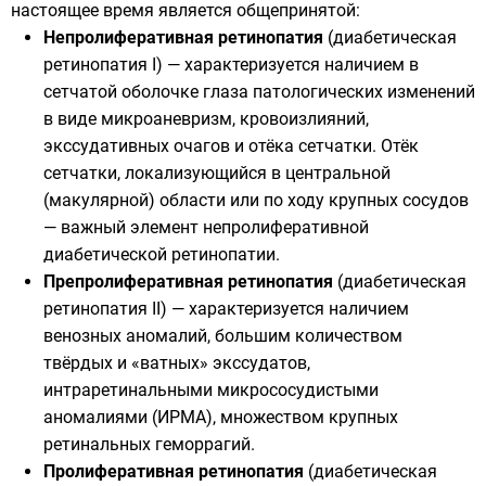
настоящее время является общепринятой:
Непролиферативная ретинопатия
(диабетическая
ретинопатия I) — характеризуется наличием в
сетчатой оболочке глаза патологических изменений
в виде микроаневризм, кровоизлияний,
экссудативных очагов и отёка сетчатки. Отёк
сетчатки, локализующийся в центральной
(макулярной) области или по ходу крупных сосудов
— важный элемент непролиферативной
диабетической ретинопатии.
Препролиферативная ретинопатия
(диабетическая
ретинопатия II) — характеризуется наличием
венозных аномалий, большим количеством
твёрдых и «ватных» экссудатов,
интраретинальными микрососудистыми
аномалиями (ИРМА), множеством крупных
ретинальных
геморрагий
.
Пролиферативная ретинопатия
(диабетическая