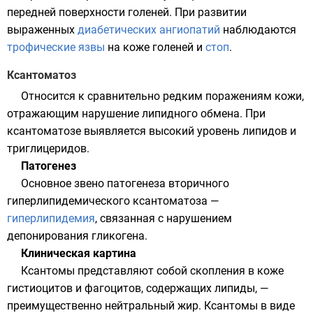
передней поверхности
голеней
. При развитии
выраженных
диабетических ангиопатий
наблюдаются
трофические язвы
на коже голеней и
стоп
.
Ксантоматоз
Относится к сравнительно редким поражениям кожи,
отражающим нарушение липидного обмена. При
ксантоматозе выявляется высокий уровень
липидов
и
триглицеридов
.
Патогенез
Основное звено патогенеза вторичного
гиперлипидемического ксантоматоза —
гиперлипидемия
, связанная с нарушением
депонирования
гликогена
.
Клиническая картина
Ксантомы представляют собой скопления в коже
гистиоцитов и
фагоцитов
, содержащих
липиды
, —
преимущественно нейтральный жир. Ксантомы в виде