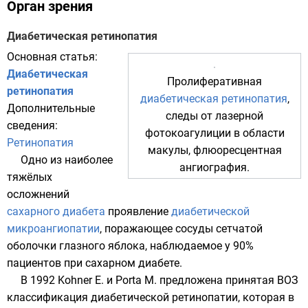
Орган зрения
Диабетическая ретинопатия
Основная статья:
Диабетическая
Пролиферативная
ретинопатия
диабетическая ретинопатия
,
Дополнительные
следы от
лазерной
сведения:
фотокоагулиции
в области
Ретинопатия
макулы, флюоресцентная
Одно из наиболее
ангиография.
тяжёлых
осложнений
сахарного диабета
проявление
диабетической
микроангиопатии
, поражающее сосуды
сетчатой
оболочки
глазного яблока
, наблюдаемое у 90%
пациентов при сахарном диабете.
В 1992 Kohner E. и Porta M. предложена принятая
ВОЗ
классификация диабетической ретинопатии, которая в