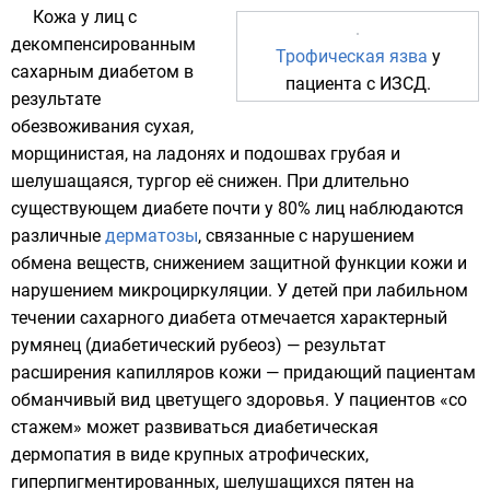
Кожа у лиц с
декомпенсированным
Трофическая язва
у
сахарным диабетом в
пациента с
ИЗСД
.
результате
обезвоживания сухая,
морщинистая, на ладонях и подошвах грубая и
шелушащаяся,
тургор
её снижен. При длительно
существующем диабете почти у 80% лиц наблюдаются
различные
дерматозы
, связанные с нарушением
обмена веществ, снижением защитной функции кожи и
нарушением микроциркуляции. У детей при лабильном
течении сахарного диабета отмечается характерный
румянец (диабетический рубеоз) — результат
расширения капилляров кожи — придающий пациентам
обманчивый вид цветущего здоровья. У пациентов «со
стажем» может развиваться диабетическая
дермопатия в виде крупных атрофических,
гиперпигментированных, шелушащихся пятен на