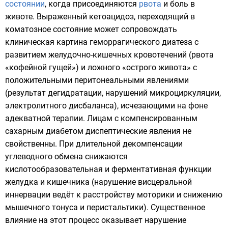
состоянии
, когда присоединяются
рвота
и
боль в
животе
. Выраженный кетоацидоз, переходящий в
коматозное состояние может сопровождать
клиническая картина
геморрагического диатеза
с
развитием желудочно-кишечных кровотечений (рвота
«кофейной гущей») и ложного «острого живота» с
положительными
перитонеальными явлениями
(результат
дегидратации
, нарушений микроциркуляции,
электролитного дисбаланса), исчезающими на фоне
адекватной терапии. Лицам с компенсированным
сахарным диабетом диспептические явления не
свойственны. При длительной декомпенсации
углеводного обмена снижаются
кислотообразовательная и ферментативная функции
желудка и кишечника (нарушение висцеральной
иннервации ведёт к расстройству моторики и снижению
мышечного тонуса и перистальтики). Существенное
влияние на этот процесс оказывает нарушение