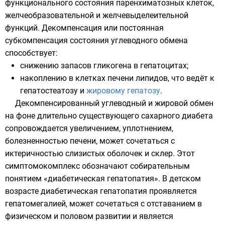
функционального состояния паренхиматозных клеток,
желчеобразовательной и желчевыделеительной
функций. Декомпенсация или постоянная
субкомпенсация состояния углеводного обмена
способствует:
снижению запасов
гликогена
в гепатоцитах;
накоплению в клетках
печени
липидов, что ведёт к
гепатостеатозу и
жировому гепатозу
.
Декомпенсированный углеводный и жировой обмен
на фоне длительно существующего сахарного диабета
сопровождается увеличением, уплотнением,
болезненностью печени, может сочетаться с
иктеричностью слизистых оболочек и склер. Этот
симптомокомплекс обозначают собирательным
понятием «диабетическая гепатопатия». В детском
возрасте диабетическая гепатопатия проявляется
гепатомегалией, может сочетаться с отставанием в
физическом и половом развитии и является