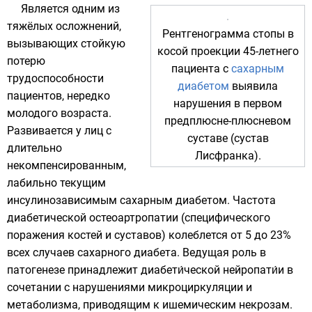
Является одним из
тяжёлых осложнений,
Рентгенограмма стопы в
вызывающих стойкую
косой проекции 45-летнего
потерю
пациента с
сахарным
трудоспособности
диабетом
выявила
пациентов, нередко
нарушения в первом
молодого возраста.
предплюсне
-
плюсневом
Развивается у лиц с
суставе (сустав
длительно
Лисфранка
).
некомпенсированным,
лабильно текущим
инсулинозависимым сахарным диабетом. Частота
диабетической остеоартропатии (специфического
поражения костей и суставов) колеблется от 5 до 23%
всех случаев сахарного диабета. Ведущая роль в
патогенезе принадлежит диабети́ческой нейропати́и в
сочетании с нарушениями микроциркуляции и
метаболизма, приводящим к ишемическим некрозам.