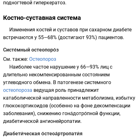
подногтевой гиперкератоз.
Костно-суставная система
Изменения костей и суставов при сахарном диабете
встречаются у 55—68% (достигают 93%) пациентов.
Систе́мный остеопоро́з
См. также:
Остеопороз
Наиболее частое нарушение у 66—93% лиц с
длительно некомпенсированным состоянием
углеводного обмена. В патогенезе системного
остеопороза
ведущая роль принадлежит
катаболической направленности метаболизма, избытку
глюкокортикоидов (особенно на фоне декомпенсации
заболевания), снижению гона́дотро́пной функции,
диабетической ангионейропатии.
Диабети́ческая о́стеоа́ртропати́я