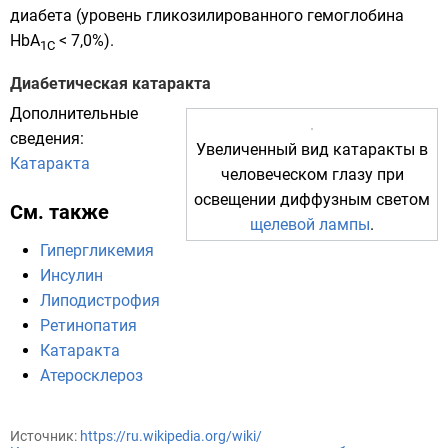
диабета (уровень гликозилированного гемоглобина
HbA
< 7,0%).
1C
Диабетическая катаракта
Дополнительные
сведения:
Увеличенный вид катаракты в
Катаракта
человеческом глазу при
освещении диффузным светом
См. также
щелевой лампы
.
Гипергликемия
Инсулин
Липодистрофия
Ретинопатия
Катаракта
Атеросклероз
Источник:
https://ru.wikipedia.org/wiki/