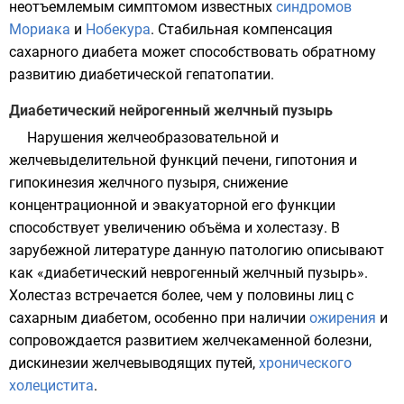
неотъемлемым симптомом известных
синдромов
Мориака
и
Нобекура
. Стабильная компенсация
сахарного диабета может способствовать обратному
развитию диабетической гепатопатии.
Диабетический нейрогенный желчный пузырь
Нарушения желчеобразовательной и
желчевыделительной функций
печени
, гипотония и
гипокинезия
желчного пузыря
, снижение
концентрационной и эвакуаторной его функции
способствует увеличению объёма и холестазу. В
зарубежной литературе данную патологию описывают
как «диабетический неврогенный желчный пузырь».
Холестаз встречается более, чем у половины лиц с
сахарным диабетом, особенно при наличии
ожирения
и
сопровождается развитием
желчекаменной болезни
,
дискинезии желчевыводящих путей
,
хронического
холецистита
.