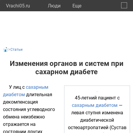
Vrachi05.ru
Люди
Eще
🔔
Респу
🔍
Статьи
Изменения органов и систем при
сахарном диабете
У лиц с
сахарным
диабетом
длительная
45-летний пациент с
декомпенсация
сахарным диабетом
—
состояния углеводного
левая ступня изменена
обмена неизбежно
диабетической
отражается на
остеоартропатией (Сустав
состоянии других