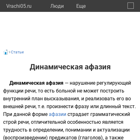
Vrachi05.ru
Люди
Eще
🔔
Респу
🔍
Статьи
Динамическая афазия
Динамическая афазия
— нарушение регулирующей
функции
речи
, то есть больной не может построить
внутренний план высказывания, и реализовать его во
внешней речи, т.е. произнести фразу или длинный текст.
При данной форме
афазии
страдает грамматический
строй
речи
, отличительной особенностью является
трудность в определении, понимании и актуализации
(воспроизведении) предикатов (глаголов), а также