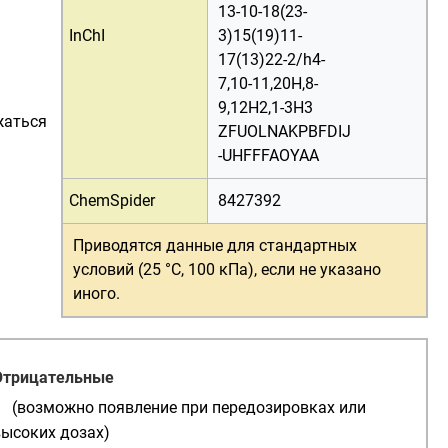
13-10-18(23-
InChI
3)15(19)11-
17(13)22-2/h4-
7,10-11,20H,8-
9,12H2,1-3H3
жаться
ZFUOLNAKPBFDIJ
-UHFFFAOYAA
ChemSpider
8427392
Приводятся данные для
стандартных
условий (25 °C, 100 кПа)
, если не указано
иного.
Отрицательные
(возможно появление при передозировках или
высоких дозах)