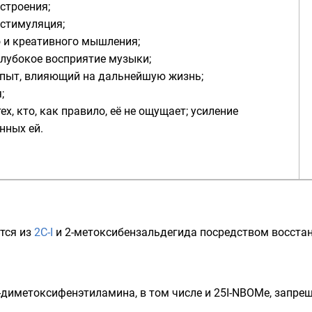
строения;
 стимуляция;
 и креативного мышления;
глубокое восприятие музыки;
пыт, влияющий на дальнейшую жизнь;
;
тех, кто, как правило, её не ощущает; усиление
нных ей.
тся из
2C-I
и 2-метоксибензальдегида посредством восста
5-диметоксифенэтиламина, в том числе и 25I-NBOMe, запр