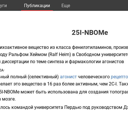
уги
Публикации
Eще
25I-NBOMe
сихоактивное вещество из класса
фенилэтиламинов
, произ
 году Ральфом Хеймом (Ralf Heim) в
Свободном университет
й диссертации по теме синтеза и фармакологии агонистов
.
2A
ьный полный (селективный)
агонист
человеческого
рецепт
елает это вещество в 16 раз более активным, чем 2C-I. Так
5I-NBOMe может быть использована для создания
топогра
 мозге.
алось командой
университета Пердью
под руководством
Д