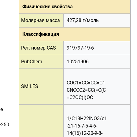
Физические свойства
Молярная масса
427,28 г/
моль
Классификация
Рег. номер CAS
919797-19-6
PubChem
10251906
COC1=CC=CC=C1
SMILES
CNCCC2=CC(=C(C
=C2OC)I)OC
и
не
1/C18H22INO3/c1
—250
-21-16-7-5-4-6-
14(16)12-20-9-8-