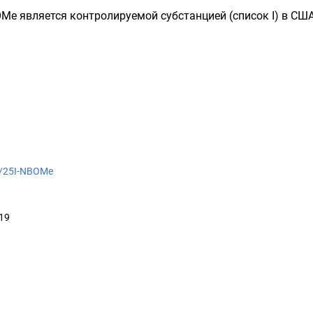
OMe является контролируемой субстанцией (список I) в США
ki/25I-NBOMe
19