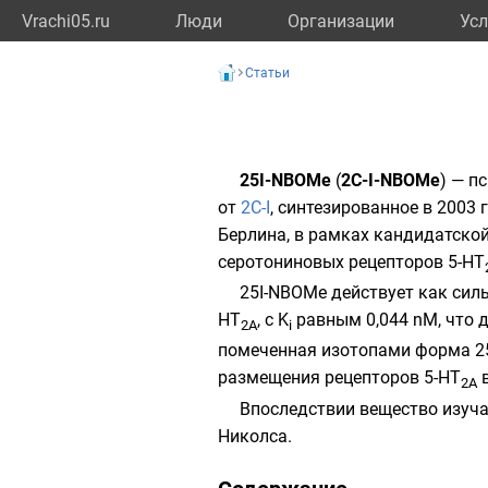
Vrachi05.ru
Люди
Организации
Усл
Статьи
25I-NBOMe
(
2C-I-NBOMe
) — п
от
2C-I
, синтезированное в 2003
Берлина
, в рамках кандидатско
серотониновых рецепторов
5-HT
25I-NBOMe действует как сил
HT
, с
K
равным 0,044 nM, что д
2A
i
помеченная изотопами форма 2
размещения рецепторов 5-HT
в
2A
Впоследствии вещество изуч
Николса
.