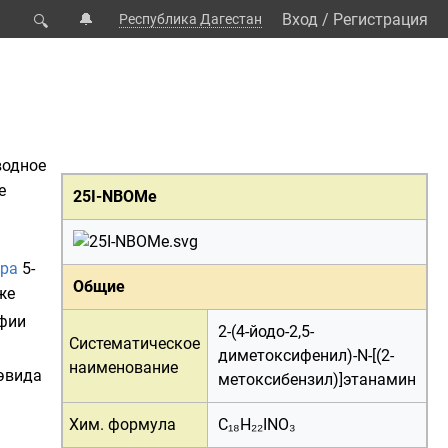
🔔
Вход
/
Регистрация
Республика Дагестан
🔍
водное
е
25I-NBOMe
ора
5-
Общие
же
фии
2-(4-йодо-2,5-
Систематическое
диметоксифенил)-N-[(2-
наименование
эвида
метоксибензил)]этанамин
Хим. формула
C₁₈H₂₂INO₃