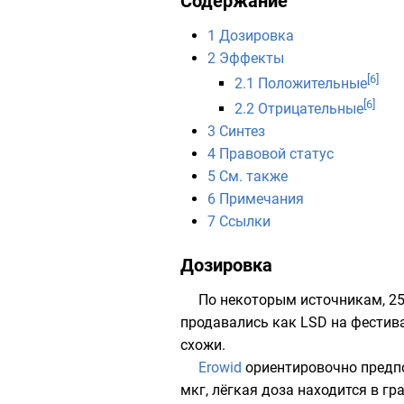
Содержание
1
Дозировка
2
Эффекты
[6]
2.1
Положительные
[6]
2.2
Отрицательные
3
Синтез
4
Правовой статус
5
См. также
6
Примечания
7
Ссылки
Дозировка
По некоторым источникам, 25
продавались как
LSD
на фестива
схожи.
Erowid
ориентировочно предпо
мкг
, лёгкая доза находится в г