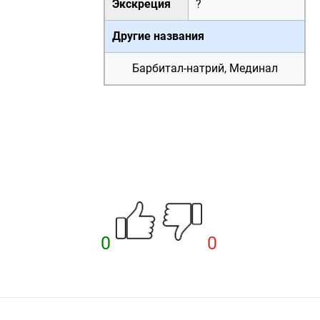
Экскреция
?
Другие названия
Барбитал-натрий, Мединал
0
0