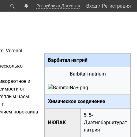
🔔
Вход
/
Регистрация
Республика Дагестан
🔍
m, Veronal
Барбитал натрий
несколько
Barbitali natrium
тиворвотное и
исимости от
 тёплым чаем.
Химическое соединение
 г.
лением новокаина
5, 5-
ИЮПАК
Диэтилбарбитурат
натрия