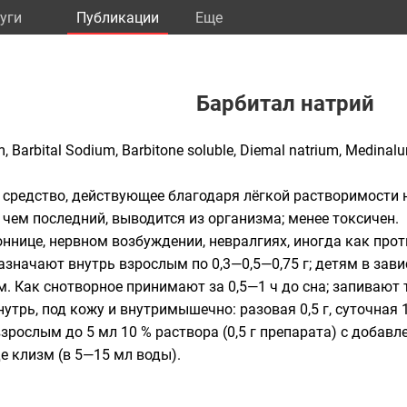
уги
Публикации
Eще
Барбитал натрий
 Barbital Sodium, Barbitone soluble, Diemal natrium, Medinalu
средство, действующее благодаря лёгкой растворимости 
, чем последний, выводится из организма; менее токсичен.
ннице, нервном возбуждении, невралгиях, иногда как про
значают внутрь взрослым по 0,3—0,5—0,75 г; детям в зав
ём. Как снотворное принимают за 0,5—1 ч до сна; запивают
трь, под кожу и внутримышечно: разовая 0,5 г, суточная 1
зрослым до 5 мл 10 % раствора (0,5 г препарата) с добав
де клизм (в 5—15 мл воды).