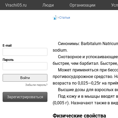
Vrachi05.ru
Люди
Организации
Усл
Статьи
Синонимы: Barbitalum Natricum,
sodium.
Снотворное и успокаивающее 
быстрее, чем
барбитал
. Быстрее
Может применяться при бессо
противосудорожное средство. На
возраста по 0,025—0,25г на при
Забыли пароль?
Высшие дозы для взрослых вну
Под кожу и в мышцы вводят в
Зарегистрироваться
(0,005 г). Назначают также в ви
Физические свойства