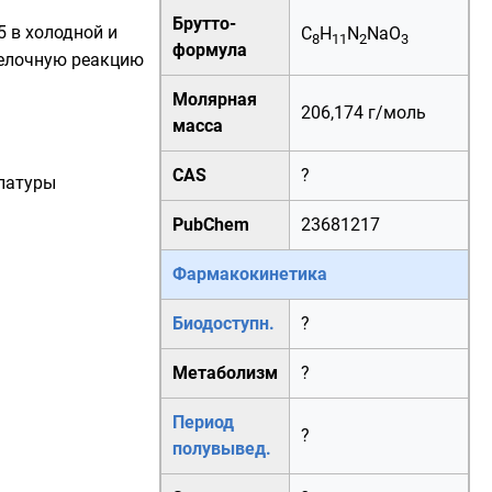
Брутто-
5 в холодной и
C
H
N
NaO
8
11
2
3
формула
 щелочную реакцию
Молярная
206,174 г/моль
масса
CAS
?
клатуры
PubChem
23681217
Фармакокинетика
Биодоступн.
?
Метаболизм
?
Период
?
полувывед.