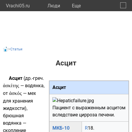
Vrachi05.ru
Люди
Eще
🔔
Респу
🔍
Статьи
Асцит
Асцит
(
др.-греч.
ἀσκίτης
— водянка,
Асцит
от
ἀσκός
— мех
для хранения
Пациент с выраженным асцитом
жидкости),
вследствие цирроза печени.
брюшная
водянка —
МКБ-10
R
18.
скопление