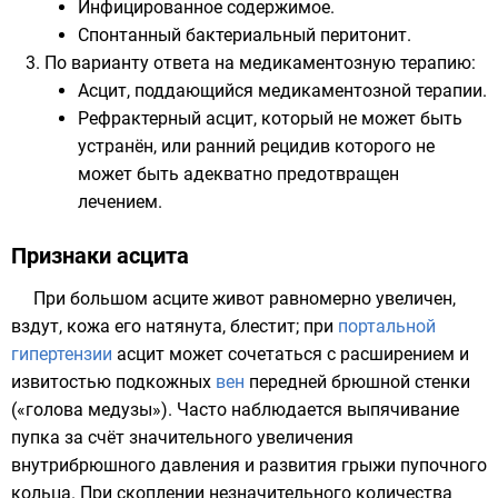
Инфицированное содержимое.
Спонтанный бактериальный перитонит.
По варианту ответа на медикаментозную терапию:
Асцит, поддающийся медикаментозной терапии.
Рефрактерный асцит, который не может быть
устранён, или ранний рецидив которого не
может быть адекватно предотвращен
лечением.
Признаки асцита
При большом асците живот равномерно увеличен,
вздут,
кожа
его натянута, блестит; при
портальной
гипертензии
асцит может сочетаться с расширением и
извитостью подкожных
вен
передней брюшной стенки
(«голова медузы»). Часто наблюдается выпячивание
пупка за счёт значительного увеличения
внутрибрюшного давления и развития
грыжи пупочного
кольца
. При скоплении незначительного количества