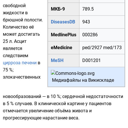
свободной
МКБ-9
789.5
жидкости в
брюшной полости
.
DiseasesDB
943
Количество её
может достигать
MedlinePlus
000286
25 л. Асцит
eMedicine
ped/2927
med/173
является
следствием
MeSH
D001201
цирроза печени
в
75 %;
злокачественных
Медиафайлы на Викискладе
новообразований — в 10 %; сердечной недостаточности
в 5 % случаев. В клинической картине у пациентов
отмечается увеличение объёма живота и
прогрессирующее нарастание веса.