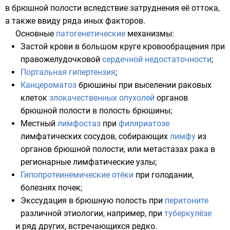
в брюшной полости вследствие затруднения её оттока,
а также ввиду ряда иных факторов.
Основные
патогенетические
механизмы:
Застой крови в большом круге кровообращения при
правожелудочковой
сердечной недостаточности
;
Портальная гипертензия
;
Канцероматоз
брюшины при выселении раковых
клеток
злокачественных опухолей
органов
брюшной полости в полость
брюшины
;
Местный
лимфостаз
при
филяриатозе
лимфатических сосудов, собирающих
лимфу
из
органов брюшной полости, или метастазах рака в
регионарные лимфатические узлы;
Гипопротеинемические отёки
при голодании,
болезнях почек;
Экссудация в брюшную полость при
перитоните
различной этиологии, например, при
туберкулёзе
и ряд других, встречающихся редко.