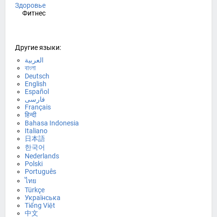
Здоровье
Фитнес
Другие языки:
العربية
বাংলা
Deutsch
English
Español
فارسی
Français
हिन्दी
Bahasa Indonesia
Italiano
日本語
한국어
Nederlands
Polski
Português
ไทย
Türkçe
Українська
Tiếng Việt
中文