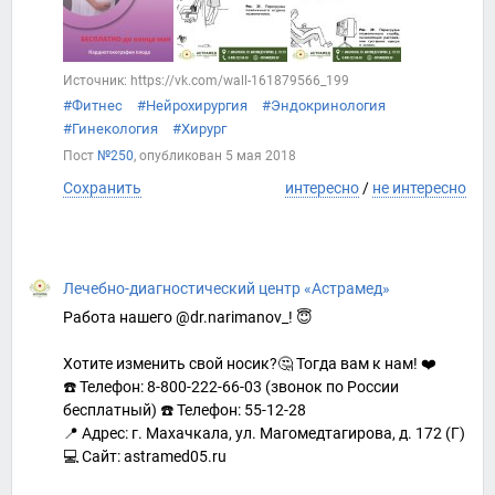
Источник: https://vk.com/wall-161879566_199
#Фитнес
#Нейрохирургия
#Эндокринология
#Гинекология
#Хирург
Пост
№250
, опубликован
5 мая 2018
Сохранить
интересно
/
не интересно
Лечебно-диагностический центр «Астрамед»
Работа нашего @dr.narimanov_! 😇
Хотите изменить свой носик?🤔 Тогда вам к нам! ❤️
☎️ Телефон: 8-800-222-66-03 (звонок по России
бесплатный) ☎️ Телефон: 55-12-28
📍 Адрес: г. Махачкала, ул. Магомедтагирова, д. 172 (Г)
💻 Сайт: astramed05.ru