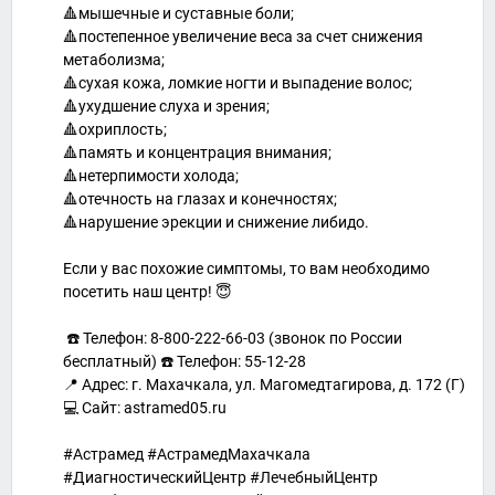
🔺мышечные и суставные боли;
🔺постепенное увеличение веса за счет снижения
метаболизма;
🔺сухая кожа, ломкие ногти и выпадение волос;
🔺ухудшение слуха и зрения;
🔺охриплость;
🔺память и концентрация внимания;
🔺нетерпимости холода;
🔺отечность на глазах и конечностях;
🔺нарушение эрекции и снижение либидо.
Если у вас похожие симптомы, то вам необходимо
посетить наш центр! 😇
☎️ Телефон: 8-800-222-66-03 (звонок по России
бесплатный) ☎️ Телефон: 55-12-28
📍 Адрес: г. Махачкала, ул. Магомедтагирова, д. 172 (Г)
💻 Сайт: astramed05.ru
#Астрамед #АстрамедМахачкала
#ДиагностическийЦентр #ЛечебныйЦентр