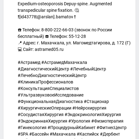
Expedium-osteoporosis Depuy-spine. Augmented
transpedicular spine fixation. 🤔
❗[id43778|@arslan].bamatov ❗
☎️ Телефон: 8-800-222-66-03 (звонок по России
бесплатный) ☎️ Телефон: 55-12-28
📍 Адрес: г. Махачкала, ул. Магомедтагирова, д. 172 (Г)
💻 Сайт: astramed05.ru
#Астрамед #АстрамедМахачкала
#ДиагностическийЦентр #ЛечебныйЦентр
#ЛечебноДиагностическийЦентр
#КлиникаПрофессионалов
#КонсультацияСпециалистов
#УльтразвуковоеИсследование
#ФункциональнаяДиагностика #Стационар
#ХирургическиеОперации #Нейрохирургия
#СосудистаяХирургия #ЭндокринологияХирургия
#ЭндокриннаяХирургия #Урология #Физиотерапия
#Гинекология #ПроцедурныйКабинет #ФитнесЦентр
#SPA #Бассейн #Махачкала #Каспийск #Дербент