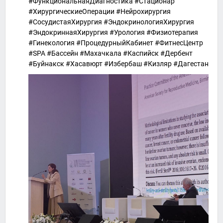
#ФункциональнаяДиагностика #Стационар
#ХирургическиеОперации #Нейрохирургия
#СосудистаяХирургия #ЭндокринологияХирургия
#ЭндокриннаяХирургия #Урология #Физиотерапия
#Гинекология #ПроцедурныйКабинет #ФитнесЦентр
#SPA #Бассейн #Махачкала #Каспийск #Дербент
#Буйнакск #Хасавюрт #Избербаш #Кизляр #Дагестан