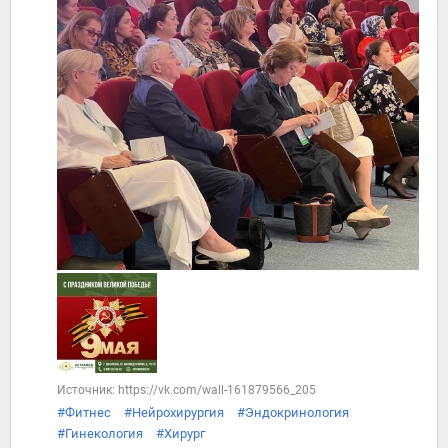
Источник: https://vk.com/wall-161879566_205
#Фитнес
#Нейрохирургия
#Эндокринология
#Гинекология
#Хирург