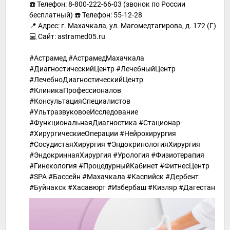
☎️ Телефон: 8-800-222-66-03 (звонок по России
бесплатный) ☎️ Телефон: 55-12-28
📍 Адрес: г. Махачкала, ул. Магомедтагирова, д. 172 (Г)
💻 Сайт: astramed05.ru
#Астрамед #АстрамедМахачкала
#ДиагностическийЦентр #ЛечебныйЦентр
#ЛечебноДиагностическийЦентр
#КлиникаПрофессионалов
#КонсультацияСпециалистов
#УльтразвуковоеИсследование
#ФункциональнаяДиагностика #Стационар
#ХирургическиеОперации #Нейрохирургия
#СосудистаяХирургия #ЭндокринологияХирургия
#ЭндокриннаяХирургия #Урология #Физиотерапия
#Гинекология #ПроцедурныйКабинет #ФитнесЦентр
#SPA #Бассейн #Махачкала #Каспийск #Дербент
#Буйнакск #Хасавюрт #Избербаш #Кизляр #Дагестан