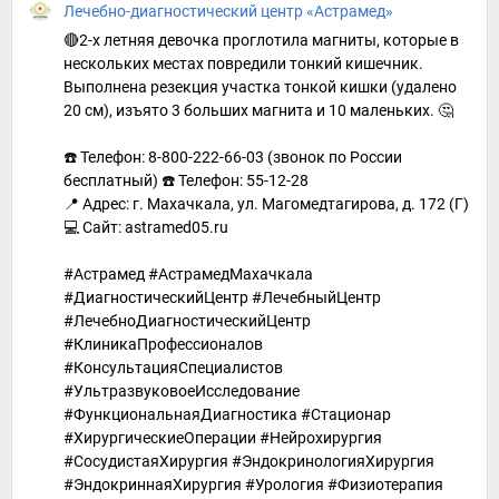
Лечебно-диагностический центр «Астрамед»
🔴2-х летняя девочка проглотила магниты, которые в
нескольких местах повредили тонкий кишечник.
Выполнена резекция участка тонкой кишки (удалено
20 см), изъято 3 больших магнита и 10 маленьких. 🤔
☎️ Телефон: 8-800-222-66-03 (звонок по России
бесплатный) ☎️ Телефон: 55-12-28
📍 Адрес: г. Махачкала, ул. Магомедтагирова, д. 172 (Г)
💻 Сайт: astramed05.ru
#Астрамед #АстрамедМахачкала
#ДиагностическийЦентр #ЛечебныйЦентр
#ЛечебноДиагностическийЦентр
#КлиникаПрофессионалов
#КонсультацияСпециалистов
#УльтразвуковоеИсследование
#ФункциональнаяДиагностика #Стационар
#ХирургическиеОперации #Нейрохирургия
#СосудистаяХирургия #ЭндокринологияХирургия
#ЭндокриннаяХирургия #Урология #Физиотерапия