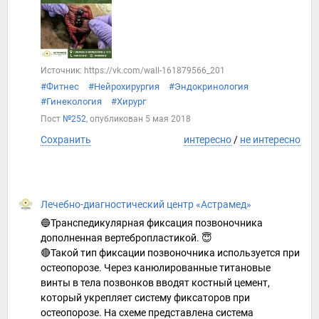
Источник: https://vk.com/wall-161879566_201
#Фитнес
#Нейрохирургия
#Эндокринология
#Гинекология
#Хирург
Пост
№252
, опубликован
5 мая 2018
Сохранить
интересно
/
не интересно
Лечебно-диагностический центр «Астрамед»
🔵Транспедикулярная фиксация позвоночника
дополненная вертебропластикой. 😇
🔴Такой тип фиксации позвоночника используется при
остеопорозе. Через канюлированные титановые
винты в тела позвонков вводят костный цемент,
который укрепляет систему фиксаторов при
остеопорозе. На схеме представлена система