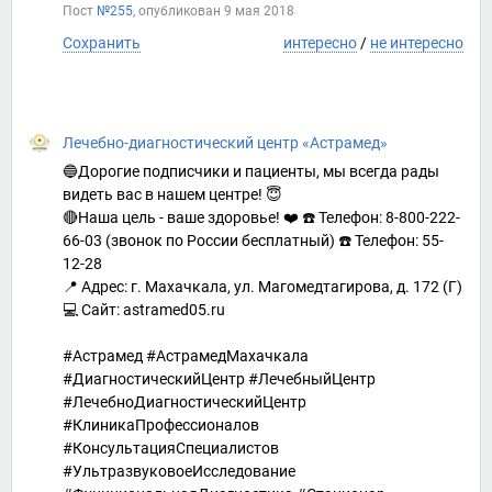
Пост
№255
, опубликован
9 мая 2018
Сохранить
интересно
/
не интересно
Лечебно-диагностический центр «Астрамед»
🔵Дорогие подписчики и пациенты, мы всегда рады
видеть вас в нашем центре! 😇
🔴Наша цель - ваше здоровье! ❤️ ☎️ Телефон: 8-800-222-
66-03 (звонок по России бесплатный) ☎️ Телефон: 55-
12-28
📍 Адрес: г. Махачкала, ул. Магомедтагирова, д. 172 (Г)
💻 Сайт: astramed05.ru
#Астрамед #АстрамедМахачкала
#ДиагностическийЦентр #ЛечебныйЦентр
#ЛечебноДиагностическийЦентр
#КлиникаПрофессионалов
#КонсультацияСпециалистов
#УльтразвуковоеИсследование