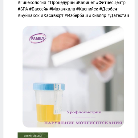
#Гинекология #ПроцедурныйКабинет #ФитнесЦентр
#SPA #Бассейн #Махачкала #Каспийск #Дербент
#Буйнакск #Хасавюрт #Избербаш #Кизляр #Дагестан