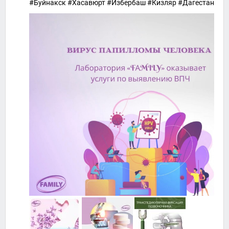
#Буйнакск #Хасавюрт #Избербаш #Кизляр #Дагестан