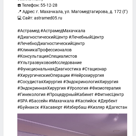
☎️ Телефон: 55-12-28
📍 Адрес: г. Махачкала, ул. Магомедтагирова, д. 172 (Г)
💻 Сайт: astramed05.ru
#Астрамед #АстрамедМахачкала
#ДиагностическийЦентр #ЛечебныйЦентр
#ЛечебноДиагностическийЦентр
#КлиникаПрофессионалов
#КонсультацияСпециалистов
#УльтразвуковоеИсследование
#ФункциональнаяДиагностика #Стационар
#ХирургическиеОперации #Нейрохирургия
#СосудистаяХирургия #ЭндокринологияХирургия
#ЭндокриннаяХирургия #Урология #Физиотерапия
#Гинекология #ПроцедурныйКабинет #ФитнесЦентр
#SPA #Бассейн #Махачкала #Каспийск #Дербент
#Буйнакск #Хасавюрт #Избербаш #Кизляр #Дагестан