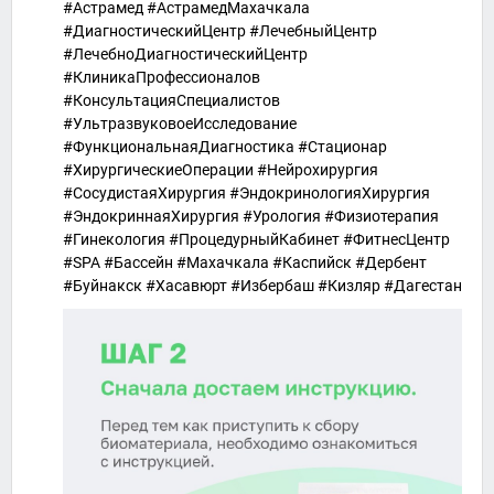
#Астрамед #АстрамедМахачкала
#ДиагностическийЦентр #ЛечебныйЦентр
#ЛечебноДиагностическийЦентр
#КлиникаПрофессионалов
#КонсультацияСпециалистов
#УльтразвуковоеИсследование
#ФункциональнаяДиагностика #Стационар
#ХирургическиеОперации #Нейрохирургия
#СосудистаяХирургия #ЭндокринологияХирургия
#ЭндокриннаяХирургия #Урология #Физиотерапия
#Гинекология #ПроцедурныйКабинет #ФитнесЦентр
#SPA #Бассейн #Махачкала #Каспийск #Дербент
#Буйнакск #Хасавюрт #Избербаш #Кизляр #Дагестан