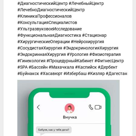
#ДиагностическийЦентр #ЛечебныйЦентр
#ЛечебноДиагностическийЦентр
#КлиникаПрофессионалов
#КонсультацияСпециалистов
#УльтразвуковоеИсследование
#ФункциональнаяДиагностика #Стационар
#ХирургическиеОперации #Нейрохирургия
#СосудистаяХирургия #ЭндокринологияХирургия
#ЭндокриннаяХирургия #Урология #Физиотерапия
#Гинекология #ПроцедурныйКабинет #ФитнесЦентр
#SPA #Бассейн #Махачкала #Каспийск #Дербент
#Буйнакск #Хасавюрт #Избербаш #Кизляр #Дагестан