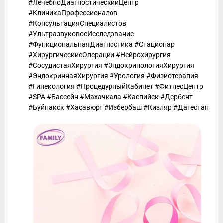
#ЛечебноДиагностическийЦентр
#КлиникаПрофессионалов
#КонсультацияСпециалистов
#УльтразвуковоеИсследование
#ФункциональнаяДиагностика #Стационар
#ХирургическиеОперации #Нейрохирургия
#СосудистаяХирургия #ЭндокринологияХирургия
#ЭндокриннаяХирургия #Урология #Физиотерапия
#Гинекология #ПроцедурныйКабинет #ФитнесЦентр
#SPA #Бассейн #Махачкала #Каспийск #Дербент
#Буйнакск #Хасавюрт #Избербаш #Кизляр #Дагестан