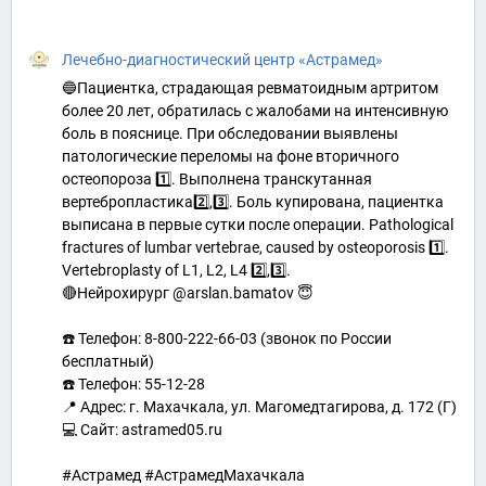
Лечебно-диагностический центр «Астрамед»
🔵Пациентка, страдающая ревматоидным артритом
более 20 лет, обратилась с жалобами на интенсивную
боль в пояснице. При обследовании выявлены
патологические переломы на фоне вторичного
остеопороза 1️⃣. Выполнена транскутанная
вертебропластика2️⃣,3️⃣. Боль купирована, пациентка
выписана в первые сутки после операции. Pathological
fractures of lumbar vertebrae, caused by osteoporosis 1️⃣.
Vertebroplasty of L1, L2, L4 2️⃣,3️⃣.
🔴Нейрохирург @arslan.bamatov 😇
☎️ Телефон: 8-800-222-66-03 (звонок по России
бесплатный)
☎️ Телефон: 55-12-28
📍 Адрес: г. Махачкала, ул. Магомедтагирова, д. 172 (Г)
💻 Сайт: astramed05.ru
#Астрамед #АстрамедМахачкала