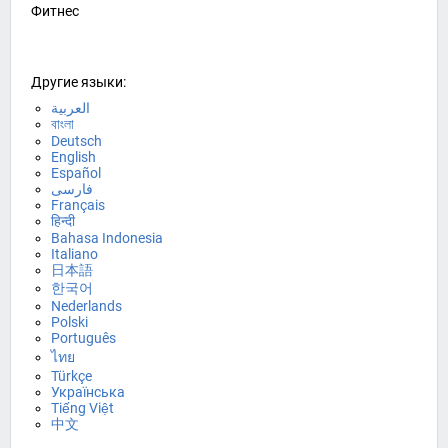
Фитнес
Другие языки:
العربية
বাংলা
Deutsch
English
Español
فارسی
Français
हिन्दी
Bahasa Indonesia
Italiano
日本語
한국어
Nederlands
Polski
Português
ไทย
Türkçe
Українська
Tiếng Việt
中文