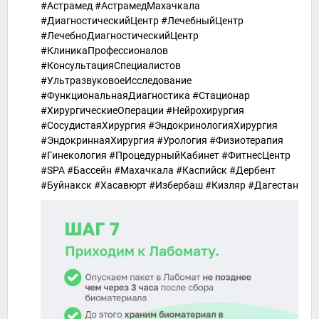
#Астрамед #АстрамедМахачкала
#ДиагностическийЦентр #ЛечебныйЦентр
#ЛечебноДиагностическийЦентр
#КлиникаПрофессионалов
#КонсультацияСпециалистов
#УльтразвуковоеИсследование
#ФункциональнаяДиагностика #Стационар
#ХирургическиеОперации #Нейрохирургия
#СосудистаяХирургия #ЭндокринологияХирургия
#ЭндокриннаяХирургия #Урология #Физиотерапия
#Гинекология #ПроцедурныйКабинет #ФитнесЦентр
#SPA #Бассейн #Махачкала #Каспийск #Дербент
#Буйнакск #Хасавюрт #Избербаш #Кизляр #Дагестан