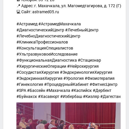
📍 Адрес: г. Махачкала, ул. Магомедтагирова, д. 172 (Г)
💻 Сайт: astramed05.ru
#Астрамед #АстрамедМахачкала
#ДиагностическийЦентр #ЛечебныйЦентр
#ЛечебноДиагностическийЦентр
#КлиникаПрофессионалов
#КонсультацияСпециалистов
#УльтразвуковоеИсследование
#ФункциональнаяДиагностика #Стационар
#ХирургическиеОперации #Нейрохирургия
#СосудистаяХирургия #ЭндокринологияХирургия
#ЭндокриннаяХирургия #Урология #Физиотерапия
#Гинекология #ПроцедурныйКабинет #ФитнесЦентр
#SPA #Бассейн #Махачкала #Каспийск #Дербент
#Буйнакск #Хасавюрт #Избербаш #Кизляр #Дагестан